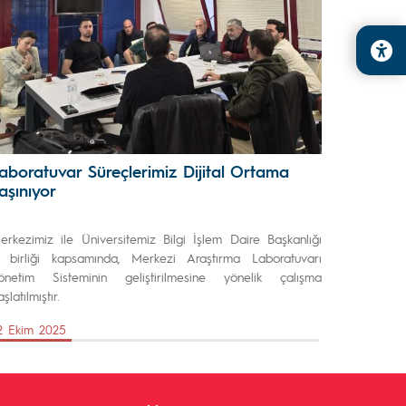
aboratuvar Süreçlerimiz Dijital Ortama
aşınıyor
erkezimiz ile Üniversitemiz Bilgi İşlem Daire Başkanlığı
ş birliği kapsamında, Merkezi Araştırma Laboratuvarı
önetim Sisteminin geliştirilmesine yönelik çalışma
şlatılmıştır.
2 Ekim 2025
Önceki Sayfa
Sonraki Sayfa