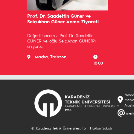
Prof. Dr. Saadettin Güner ve
Selçukhan Güner Anma Ziyareti
Değerli hocamız Prof. Dr. Saadettin
GÜNER ve oğlu Selçukhan GÜNER?i
anıyoruz.
Maçka, Trabzon
10:00
Karad
Merke
Araşt
merl
© Karadeniz Teknik Üniversitesi. Tüm Hakları Saklıdır