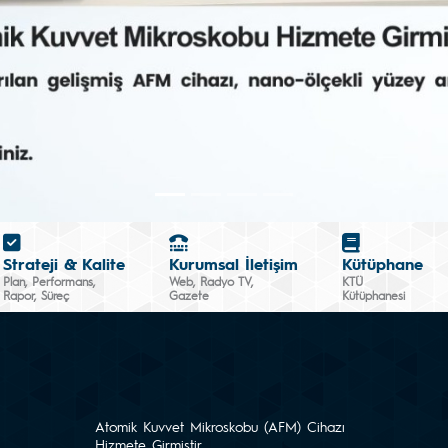
Strateji & Kalite
Kurumsal İletişim
Kütüphane
Plan, Performans,
Web, Radyo TV,
KTÜ
Rapor, Süreç
Gazete
Kütüphanesi
Atomik Kuvvet Mikroskobu (AFM) Cihazı
Hizmete Girmiştir