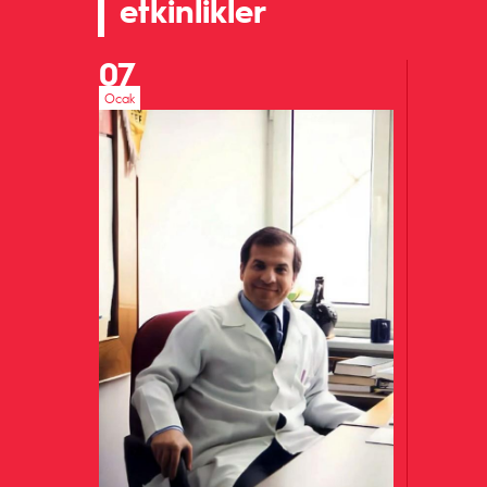
etkinlikler
07
Ocak