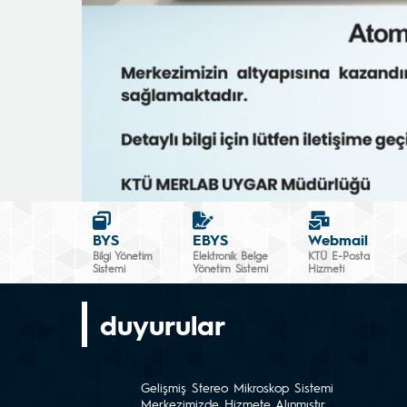
BYS
EBYS
Webmail
Bilgi Yönetim
Elektronik Belge
KTÜ E-Posta
Sistemi
Yönetim Sistemi
Hizmeti
duyurular
Gelişmiş Stereo Mikroskop Sistemi
Merkezimizde Hizmete Alınmıştır