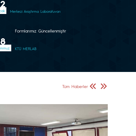
02
cak
Merkezi Araştırma Laboratuvarı
Formlarımız Güncellenmiştir
08
emmuz
KTÜ MERLAB
Önceki Sayfa
Sonraki Sayfa
Tüm Haberler