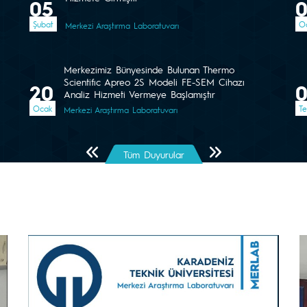
05
Şubat
O
Merkezi Araştırma Laboratuvarı
Merkezimiz Bünyesinde Bulunan Thermo
Scientifıc Apreo 2S Modeli FE-SEM Cihazı
20
Analiz Hizmeti Vermeye Başlamıştır
Ocak
T
Merkezi Araştırma Laboratuvarı
Önceki Sayfa
Sonraki Sayfa
Tüm Duyurular