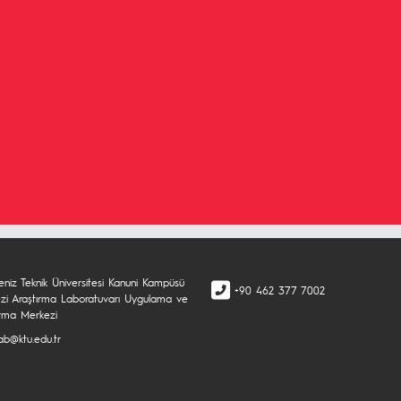
eniz Teknik Üniversitesi Kanuni Kampüsü
+90 462 377 7002
zi Araştırma Laboratuvarı Uygulama ve
ırma Merkezi
ab@ktu.edu.tr