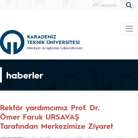
KTÜ Anasayfa
KARADENİZ
TEKNİK ÜNİVERSİTESİ
Merkezi Araştırma Laboratuvarı
haberler
Rektör yardımcımız Prof. Dr.
Ömer Faruk URSAVAŞ
Tarafından Merkezimize Ziyaret