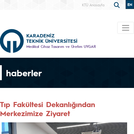
EN
KTÜ Anasayfa
KARADENİZ
TEKNİK ÜNİVERSİTESİ
Medikal Cihaz Tasarım ve Üretim UYGAR
haberler
Tıp Fakültesi Dekanlığından
Merkezimize Ziyaret