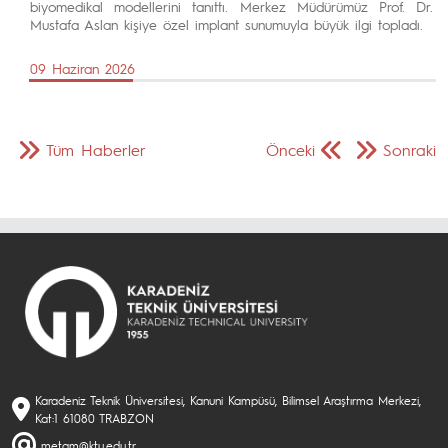
biyomedikal modellerini tanıttı. Merkez Müdürümüz Prof. Dr.
Mustafa Aslan kişiye özel implant sunumuyla büyük ilgi topladı.
09 Haziran 2026
Tüm Haberler
Önceki
Sonraki
Karadeniz Teknik Üniversitesi, Kanuni Kampüsü, Bilimsel Araştırma Merkezi,
Kat:1 61080 TRABZON
metam@ktu.edu.tr