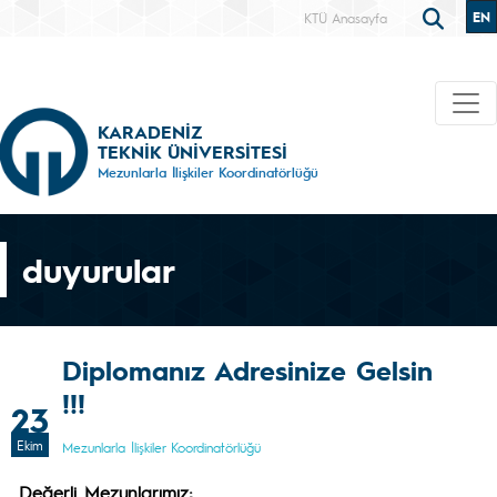
EN
KTÜ Anasayfa
KARADENİZ
TEKNİK ÜNİVERSİTESİ
Mezunlarla İlişkiler Koordinatörlüğü
duyurular
Diplomanız Adresinize Gelsin
!!!
23
Ekim
Mezunlarla İlişkiler Koordinatörlüğü
Değerli Mezunlarımız;