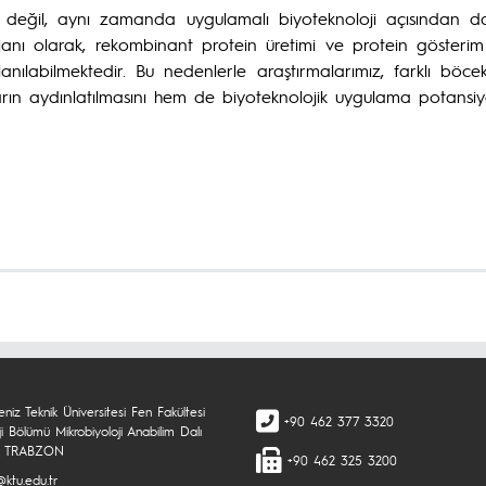
dan değil, aynı zamanda uygulamalı biyoteknoloji açısından d
ajanı olarak, rekombinant protein üretimi ve protein gösteri
lanılabilmektedir. Bu nedenlerle araştırmalarımız, farklı böcek
 aydınlatılmasını hem de biyoteknolojik uygulama potansiyelle
niz Teknik Üniversitesi Fen Fakültesi
+90 462 377 3320
ji Bölümü Mikrobiyoloji Anabilim Dalı
0 TRABZON
+90 462 325 3200
@ktu.edu.tr