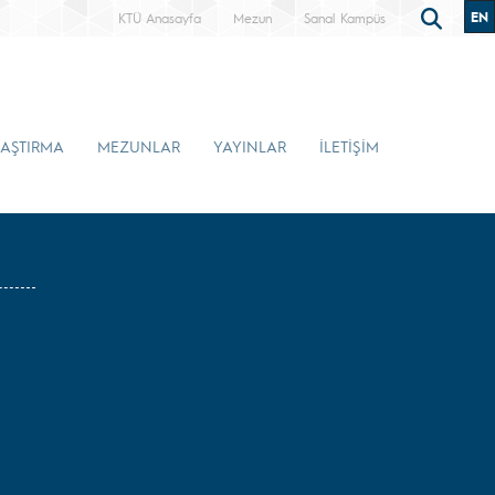
EN
KTÜ Anasayfa
Mezun
Sanal Kampüs
AŞTIRMA
MEZUNLAR
YAYINLAR
İLETİŞİM