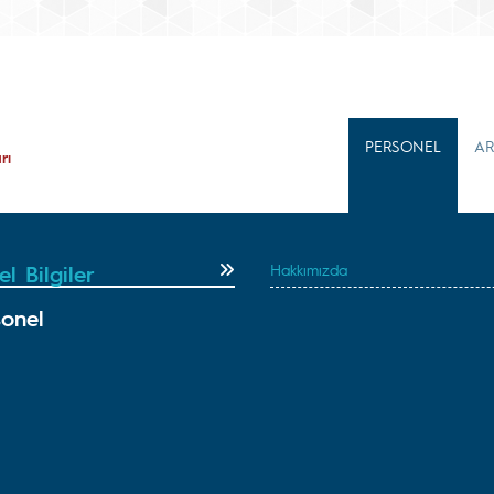
PERSONEL
AR
rı
l Bilgiler
Hakkımızda
sonel