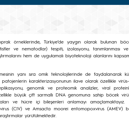
oprak örneklerinde, Türkiye’de yaygın olarak bulunan böce
protistler ve nematodlar) tespiti, izolasyonu, tanımlanması v
ştırmalarını hem de uygulamalı biyoteknoloji alanlarını kapsam
nmesinin yanı sıra omik teknolojilerinde de faydalanarak k
 patojenlerin karakterizasyonunun ilave olarak özellikle virüs
kasyonu, genomik ve proteomik analizler, viral proteinler
 Özellikle büyük çift sarmallı DNA genomuna sahip böcek virüs
aları ve hücre içi bileşenleri anlamayı amaçlamaktayız.
t virus (CIV) ve Amsacta moorei entomopoxvirus (AMEV) başt
aştırmalar yürütülmektedir.