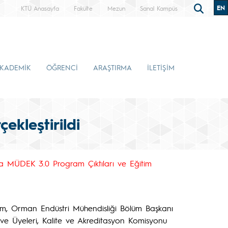
EN
KTÜ Anasayfa
Fakülte
Mezun
Sanal Kampüs
KADEMİK
ÖĞRENCİ
ARAŞTIRMA
İLETİŞİM
ekleştirildi
a MÜDEK 3.0 Program Çıktıları ve Eğitim
ırım, Orman Endüstri Mühendisliği Bölüm Başkanı
ve Üyeleri, Kalite ve Akreditasyon Komisyonu