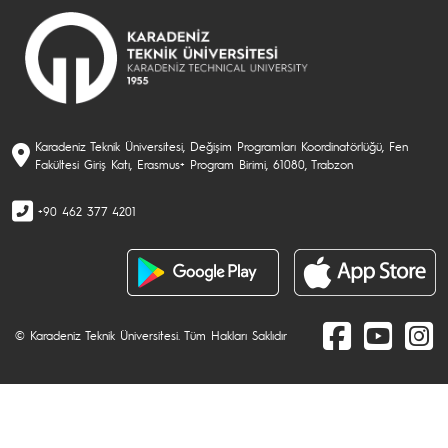
Karadeniz Teknik Üniversitesi, Değişim Programları Koordinatörlüğü, Fen
Fakültesi Giriş Katı, Erasmus+ Program Birimi, 61080, Trabzon
+90 462 377 4201
© Karadeniz Teknik Üniversitesi. Tüm Hakları Saklıdır