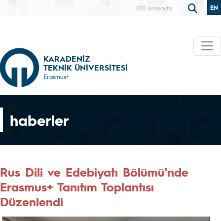
EN
KTÜ Anasayfa
KARADENİZ
TEKNİK ÜNİVERSİTESİ
Erasmus+
haberler
Rus Dili ve Edebiyatı Bölümü'nde
Erasmus+ Tanıtım Toplantısı
Düzenlendi