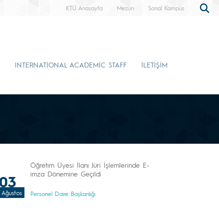
KTÜ Anasayfa
Mezun
Sanal Kampüs
INTERNATİONAL ACADEMİC STAFF
İLETİŞİM
Öğretim Üyesi İlanı Jüri İşlemlerinde E-
imza Dönemine Geçildi
03
Ağustos
Personel Daire Başkanlığı