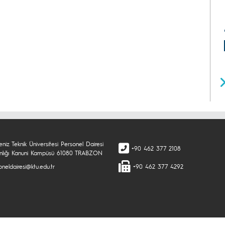
niz Teknik Üniversitesi Personel Dairesi
+90 462 377 2108
nlığı Kanuni Kampüsü 61080 TRABZON
neldairesi@ktu.edu.tr
+90 462 377 4292