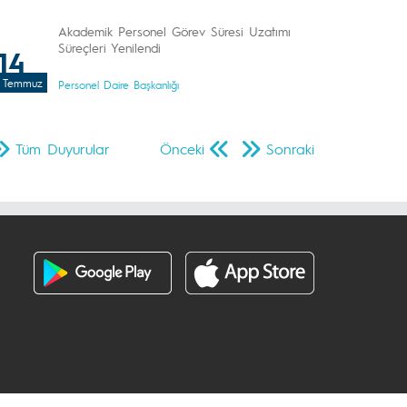
Akademik Personel Görev Süresi Uzatımı
Süreçleri Yenilendi
14
Temmuz
Personel Daire Başkanlığı
Tüm Duyurular
Önceki
Sonraki