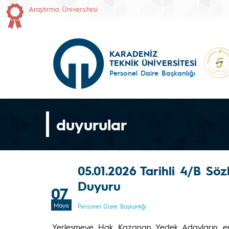
Araştırma Üniversitesi
KARADENİZ
TEKNİK ÜNİVERSİTESİ
Personel Daire Başkanlığı
duyurular
05.01.2026 Tarihli 4/B Söz
Duyuru
07
Mayıs
Personel Daire Başkanlığı
Yerleşmeye Hak Kazanan
Yedek Adayların
en