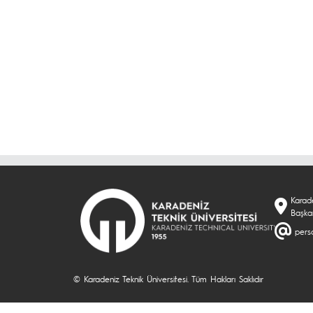
Karade
Başka
perso
© Karadeniz Teknik Üniversitesi. Tüm Hakları Saklıdır