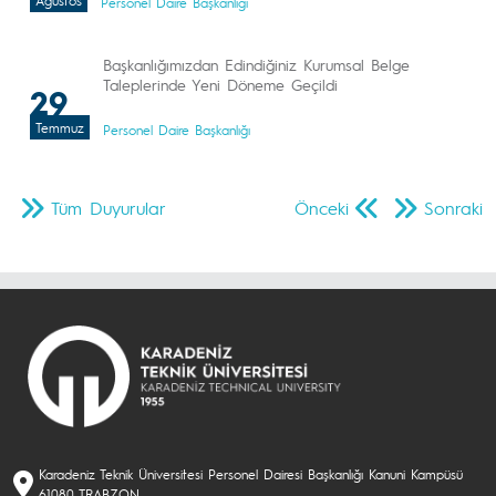
Ağustos
Personel Daire Başkanlığı
Başkanlığımızdan Edindiğiniz Kurumsal Belge
Taleplerinde Yeni Döneme Geçildi
29
Temmuz
Personel Daire Başkanlığı
Tüm Duyurular
Önceki
Sonraki
Karadeniz Teknik Üniversitesi Personel Dairesi Başkanlığı Kanuni Kampüsü
61080 TRABZON