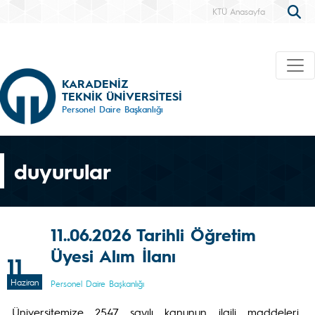
KTÜ Anasayfa
KARADENİZ
TEKNİK ÜNİVERSİTESİ
Personel Daire Başkanlığı
duyurular
11..06.2026 Tarihli Öğretim
Üyesi Alım İlanı
11
Haziran
Personel Daire Başkanlığı
Üniversitemize 2547 sayılı kanunun ilgili maddeleri