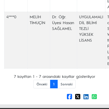
4****0
MELİH
Dr. Öğr.
UYGULAMALI
TİMUÇİN
Üyesi Hasan
DİL BİLİMİ
o
SAĞLAMEL
TEZLİ
YÜKSEK
LİSANS
7 kayıttan 1 - 7 arasındaki kayıtlar gösteriliyor
Önceki
1
Sonraki