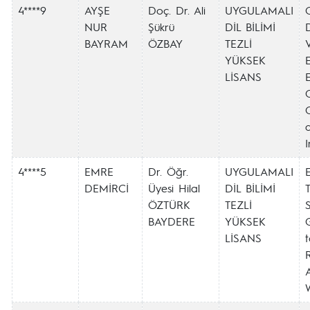
4****9
AYŞE
Doç. Dr. Ali
UYGULAMALI
NUR
Şükrü
DİL BİLİMİ
D
BAYRAM
ÖZBAY
TEZLİ
YÜKSEK
LİSANS
I
4****5
EMRE
Dr. Öğr.
UYGULAMALI
DEMİRCİ
Üyesi Hilal
DİL BİLİMİ
T
ÖZTÜRK
TEZLİ
S
BAYDERE
YÜKSEK
LİSANS
A