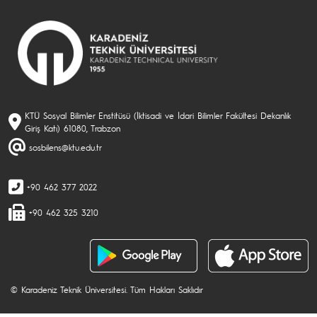
KTÜ Sosyal Bilimler Enstitüsü (İktisadi ve İdari Bilimler Fakültesi Dekanlık
Giriş Katı) 61080, Trabzon
sosbilens@ktu.edu.tr
+90 462 377 2022
+90 462 325 3210
© Karadeniz Teknik Üniversitesi. Tüm Hakları Saklıdır