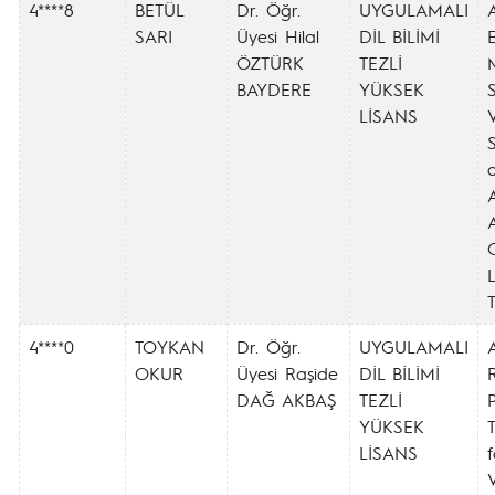
4****8
BETÜL
Dr. Öğr.
UYGULAMALI
SARI
Üyesi Hilal
DİL BİLİMİ
ÖZTÜRK
TEZLİ
BAYDERE
YÜKSEK
LİSANS
A
L
T
4****0
TOYKAN
Dr. Öğr.
UYGULAMALI
OKUR
Üyesi Raşide
DİL BİLİMİ
DAĞ AKBAŞ
TEZLİ
YÜKSEK
LİSANS
f