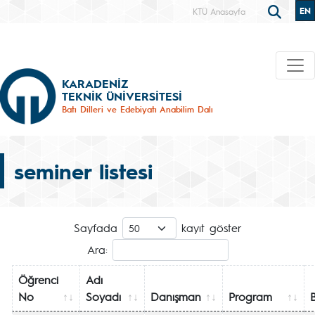
EN
KTÜ Anasayfa
KARADENİZ
TEKNİK ÜNİVERSİTESİ
Batı Dilleri ve Edebiyatı Anabilim Dalı
seminer listesi
Sayfada
kayıt göster
Ara:
Öğrenci
Adı
No
Soyadı
Danışman
Program
B