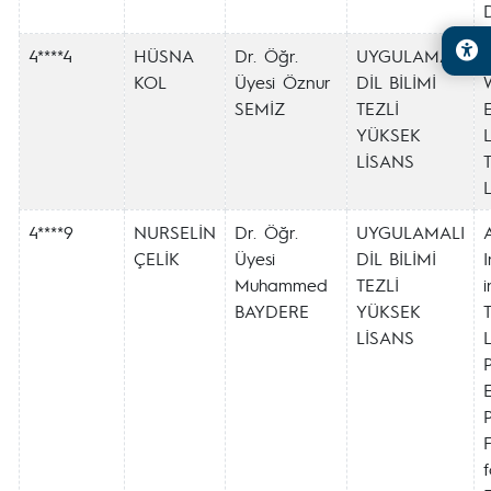
4****4
HÜSNA
Dr. Öğr.
UYGULAMALI
KOL
Üyesi Öznur
DİL BİLİMİ
SEMİZ
TEZLİ
E
YÜKSEK
LİSANS
4****9
NURSELİN
Dr. Öğr.
UYGULAMALI
ÇELİK
Üyesi
DİL BİLİMİ
I
Muhammed
TEZLİ
i
BAYDERE
YÜKSEK
T
LİSANS
L
E
f