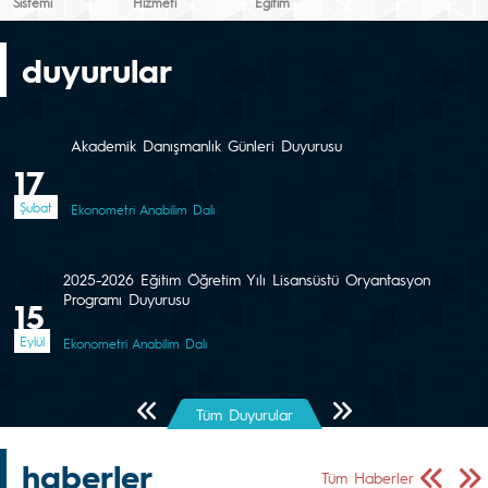
Sistemi
Hizmeti
Eğitim
duyurular
Akademik Danışmanlık Günleri Duyurusu
17
Şubat
Ekonometri Anabilim Dalı
2025-2026 Eğitim Öğretim Yılı Lisansüstü Oryantasyon
Programı Duyurusu
15
Eylül
Ekonometri Anabilim Dalı
Önceki Sayfa
Sonraki Sayfa
Tüm Duyurular
haberler
Önceki Sa
Sonr
Tüm Haberler