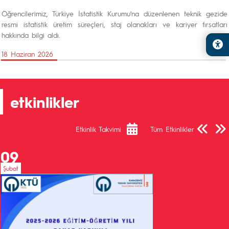
Öğrencilerimiz, Türkiye İstatistik Kurumu'na düzenlenen teknik gezide
resmi istatistik üretim süreçleri, staj olanakları ve kariyer fırsatları
hakkında bilgi aldı.
18 Haziran 2026
etkinlikler
Önceki Sa
Sonra
Etkinlik Takvimi
Tüm Etkinlikler
09
Şubat