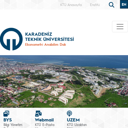
EN
KTÜ Anasayfa
Enstitü
KARADENİZ
TEKNİK ÜNİVERSİTESİ
Ekonometri Anabilim Dalı
BYS
Webmail
UZEM
Bilgi Yönetim
KTÜ E-Posta
KTÜ Uzaktan