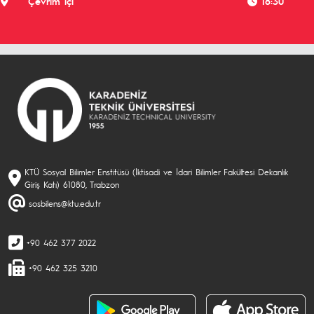
Çevrim içi
18:30
KTÜ Sosyal Bilimler Enstitüsü (İktisadi ve İdari Bilimler Fakültesi Dekanlık
Giriş Katı) 61080, Trabzon
sosbilens@ktu.edu.tr
+90 462 377 2022
+90 462 325 3210