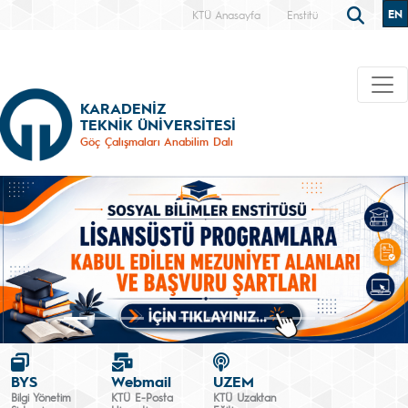
EN
KTÜ Anasayfa
Enstitü
KARADENİZ
TEKNİK ÜNİVERSİTESİ
Göç Çalışmaları Anabilim Dalı
BYS
Webmail
UZEM
Bilgi Yönetim
KTÜ E-Posta
KTÜ Uzaktan