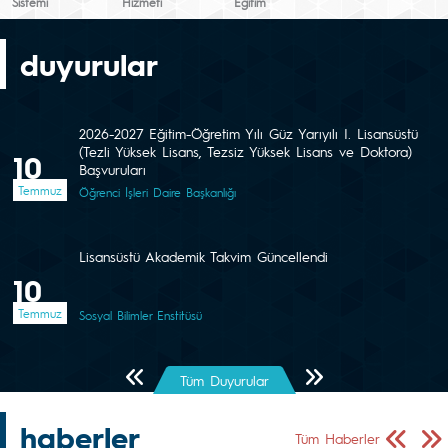
Sistemi
Hizmeti
Eğitim
duyurular
2026-2027 Eğitim-Öğretim Yılı Güz Yarıyılı I. Lisansüstü
(Tezli Yüksek Lisans, Tezsiz Yüksek Lisans ve Doktora)
10
Başvuruları
Temmuz
Öğrenci İşleri Daire Başkanlığı
Lisansüstü Akademik Takvim Güncellendi
10
Temmuz
Sosyal Bilimler Enstitüsü
Önceki Sayfa
Sonraki Sayfa
Tüm Duyurular
haberler
Önceki Sa
Sonr
Tüm Haberler