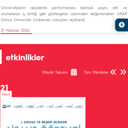
Üniversitelerin akademik performansını bilimsel yayın, atıf ve
uluslararası iş birliği gibi göstergeler üzerinden değerlendiren URAP
Dünya Üniversite Sıralaması sonuçları açıklandı.
21 Haziran 2026
etkinlikler
Önceki Sa
Sonra
Etkinlik Takvimi
Tüm Etkinlikler
21
Mayıs