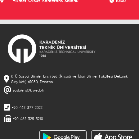
Hikmet Öksüz Konferans Salonu
10:00
KTÜ Sosyal Bilimler Enstitüsü (İktisadi ve İdari Bilimler Fakültesi Dekanlık
Giriş Katı) 61080, Trabzon
sosbilens@ktu.edu.tr
+90 462 377 2022
+90 462 325 3210