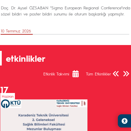
Doç. Dr. Aysel ÖZSABAN "Sigma European Regional Conference"ında
sözel bildiri ve poster bildiri sunumu ile oturum başkanlığı yapmıştır.
10 Temmuz 2026
etkinlikler
Önceki Sa
Sonra
Etkinlik Takvimi
Tüm Etkinlikler
17
Haziran