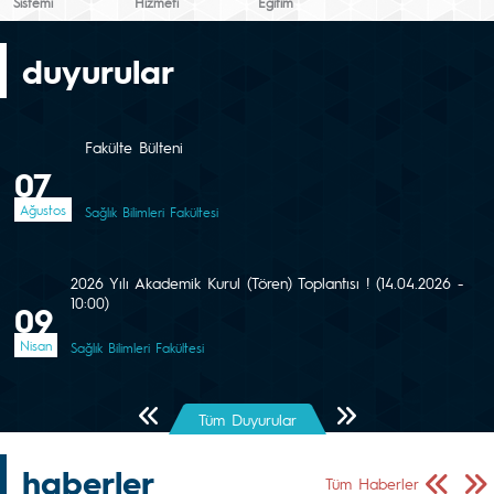
Sistemi
Hizmeti
Eğitim
duyurular
Fakülte Bülteni
07
Ağustos
Sağlık Bilimleri Fakültesi
2026 Yılı Akademik Kurul (Tören) Toplantısı ! (14.04.2026 -
10:00)
09
Nisan
Sağlık Bilimleri Fakültesi
Önceki Sayfa
Sonraki Sayfa
Tüm Duyurular
haberler
Önceki Sa
Sonr
Tüm Haberler