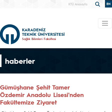
EN
KTÜ Anasayfa
KARADENİZ
TEKNİK ÜNİVERSİTESİ
Sağlık Bilimleri Fakültesi
haberler
Gümüşhane Şehit Tamer
Özdemir Anadolu Lisesi'nden
Fakültemize Ziyaret