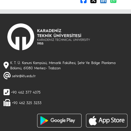
K. T. Ü. Kanuni Kampüsü, Mimarlık Fakültesi, Şehir Ve Bölge Planlama
Bölümü, 61080 Merkez- Trabzon
sehir@ktu.edu.tr
+90 462 377 4075
+90 462 325 3233