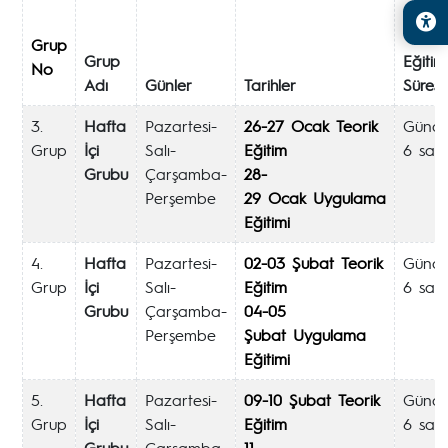
Grup
Grup
Eğitim
No
Adı
Günler
Tarihler
Süresi
3.
Hafta
Pazartesi-
26-27 Ocak Teorik
Günd
Grup
İçi
Salı-
Eğitim
6 saa
Grubu
Çarşamba-
28-
Perşembe
29 Ocak Uygulama
Eğitimi
4.
Hafta
Pazartesi-
02-03 Şubat Teorik
Günd
Grup
İçi
Salı-
Eğitim
6 saa
Grubu
Çarşamba-
04-05
Perşembe
Şubat Uygulama
Eğitimi
5.
Hafta
Pazartesi-
09-10 Şubat Teorik
Günd
Grup
İçi
Salı-
Eğitim
6 saa
Grubu
Çarşamba-
11-