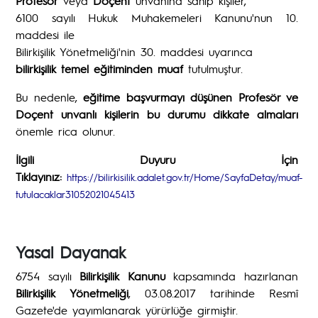
Profesör
veya
Doçent
unvanına sahip kişiler,
6100 sayılı Hukuk Muhakemeleri Kanunu'nun 10.
maddesi ile
Bilirkişilik Yönetmeliği'nin 30. maddesi uyarınca
bilirkişilik temel eğitiminden muaf
tutulmuştur.
Bu nedenle,
eğitime başvurmayı düşünen Profesör ve
Doçent unvanlı kişilerin bu durumu dikkate almaları
önemle rica olunur.
İlgili Duyuru İçin
Tıklayınız:
https://bilirkisilik.adalet.gov.tr/Home/SayfaDetay/muaf-
tutulacaklar31052021045413
Yasal Dayanak
6754 sayılı
Bilirkişilik Kanunu
kapsamında hazırlanan
Bilirkişilik Yönetmeliği
, 03.08.2017 tarihinde Resmî
Gazete'de yayımlanarak yürürlüğe girmiştir.