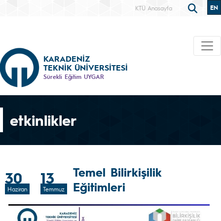
EN
KTÜ Anasayfa
KARADENİZ
TEKNİK ÜNİVERSİTESİ
Sürekli Eğitim UYGAR
etkinlikler
Temel Bilirkişilik
30
13
Eğitimleri
Haziran
Temmuz