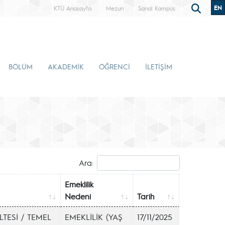
EN
KTÜ Anasayfa
Mezun
Sanal Kampüs
BÖLÜM
AKADEMİK
ÖĞRENCİ
İLETİŞİM
Ara:
Emeklilik
Nedeni
Tarih
LTESİ / TEMEL
EMEKLİLİK (YAŞ
17/11/2025