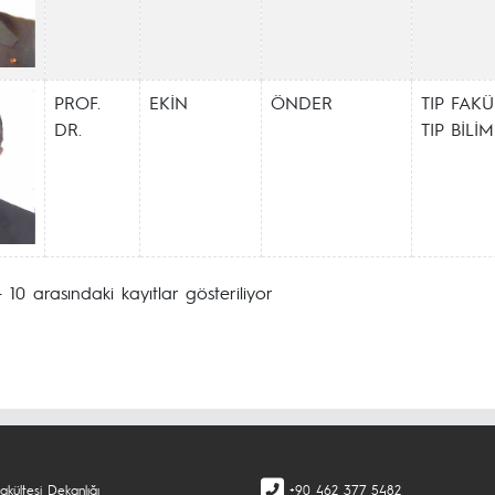
PROF.
EKİN
ÖNDER
TIP FAKÜ
DR.
TIP BİL
- 10 arasındaki kayıtlar gösteriliyor
kültesi Dekanlığı
+90 462 377 5482