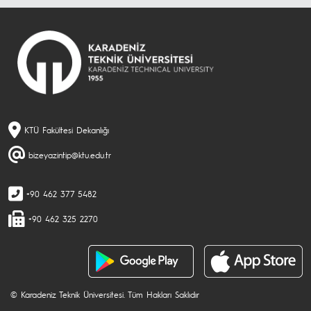
KTÜ Fakültesi Dekanlığı
bizeyazintip@ktu.edu.tr
+90 462 377 5482
+90 462 325 2270
© Karadeniz Teknik Üniversitesi. Tüm Hakları Saklıdır