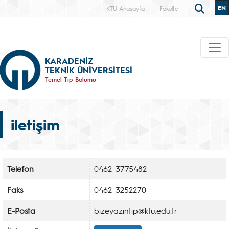
EN
KTÜ Anasayfa
Fakülte
KARADENİZ
TEKNİK ÜNİVERSİTESİ
Temel Tıp Bölümü
iletişim
Telefon
0462 3775482
Faks
0462 3252270
E-Posta
bizeyazintip@ktu.edu.tr