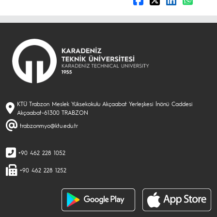
KTÜ Trabzon Meslek Yüksekokulu Akçaabat Yerleşkesi İnönü Caddesi
Akçaabat-61300 TRABZON
trabzonmyo@ktu.edu.tr
+90 462 228 1052
+90 462 228 1252