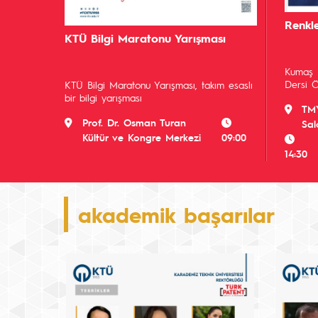
Renkl
KTÜ Bilgi Maratonu Yarışması
Kumaş 
Dersi Ö
KTÜ Bilgi Maratonu Yarışması, takım esaslı
bir bilgi yarışması
TMY
Prof. Dr. Osman Turan
Sal
Kültür ve Kongre Merkezi
09:00
14:30
akademik başarılar