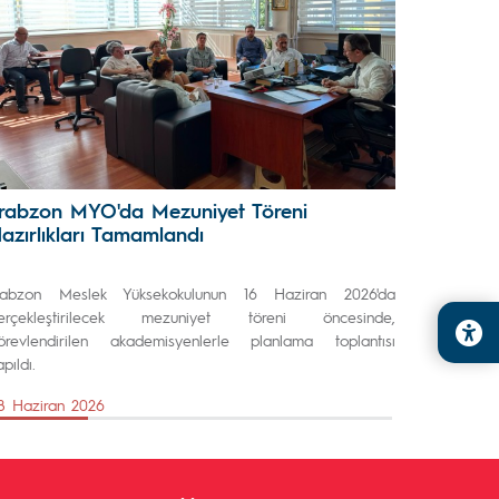
rabzon MYO'da Mezuniyet Töreni
azırlıkları Tamamlandı
rabzon Meslek Yüksekokulunun 16 Haziran 2026'da
erçekleştirilecek mezuniyet töreni öncesinde,
örevlendirilen akademisyenlerle planlama toplantısı
pıldı.
8 Haziran 2026
Önceki Sayfa
Sonraki Sayfa