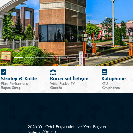
Strateji & Kalite
Kurumsal İletişim
Kütüphane
Plan, Performans,
Web, Radyo TV,
KTÜ
Rapor, Süreç
Gazete
Kütüphanesi
2026 Yılı Ödül Başvuruları ve Yeni Başvuru
Sistemi (ÖBDS)