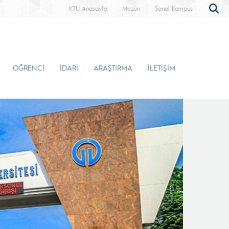
KTÜ Anasayfa
Mezun
Sanal Kampüs
ÖĞRENCİ
İDARİ
ARAŞTIRMA
İLETİŞİM