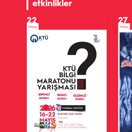
etkinlikler
22
27
Mayıs
Mayıs