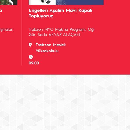
i
Engelleri Aşalım Mavi Kapak
Topluyoruz
şmaları
Trabzon MYO Makina Programı, Öğr.
Gör. Seda AKYAZ ALAÇAM
Trabzon Meslek
Yüksekokulu
09:00