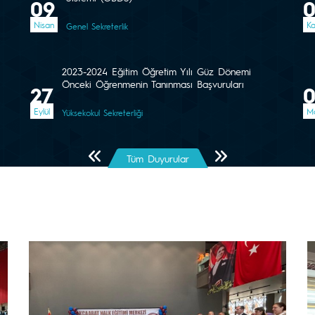
09
Nisan
Ka
Genel Sekreterlik
2023-2024 Eğitim Öğretim Yılı Güz Dönemi
Önceki Öğrenmenin Tanınması Başvuruları
27
Eylül
Ma
Yüksekokul Sekreterliği
Önceki Sayfa
Sonraki Sayfa
Tüm Duyurular