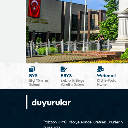
BYS
EBYS
Webmail
Bilgi Yönetim
Elektronik Belge
KTÜ E-Posta
Sistemi
Yönetim Sistemi
Hizmeti
duyurular
Trabzon MYO atölyelerinde üretilen ürünlerin
duyuruları