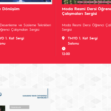
e Dönüşüm
Moda Resmi Dersi Öğrenc
Çalışmaları Sergisi
Desenleme ve Süsleme Teknikleri
Moda Resmi Dersi Öğrenci Çalı
ğrenci Çalışmaları Sergisi
Sergisi
O 1. Kat Sergi
TMYO 1. Kat Sergi
onu
Salonu
12:00