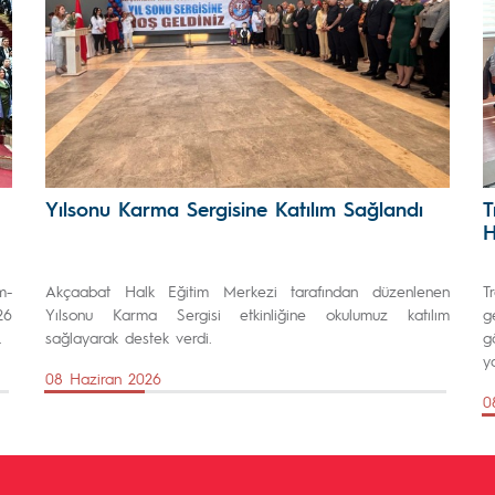
Yılsonu Karma Sergisine Katılım Sağlandı
T
H
m-
Akçaabat Halk Eğitim Merkezi tarafından düzenlenen
T
26
Yılsonu Karma Sergisi etkinliğine okulumuz katılım
g
.
sağlayarak destek verdi.
g
ya
08 Haziran 2026
0