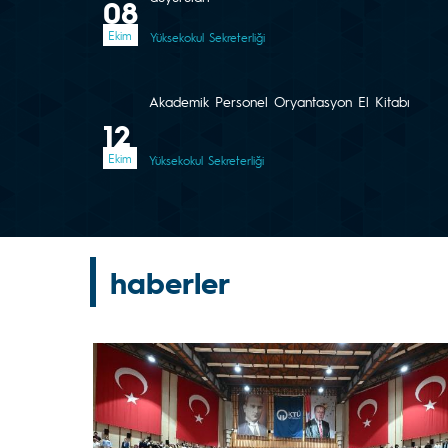
08
Ekim
Yüksekokul Sekreterliği
Akademik Personel Oryantasyon El Kitabı
12
Ekim
Yüksekokul Sekreterliği
haberler