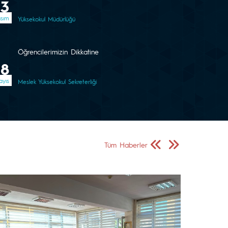
03
sım
Yüksekokul Müdürlüğü
Öğrencilerimizin Dikkatine
08
yıs
Meslek Yüksekokul Sekreterliği
Önceki Sayfa
Sonraki Sayfa
Tüm Haberler