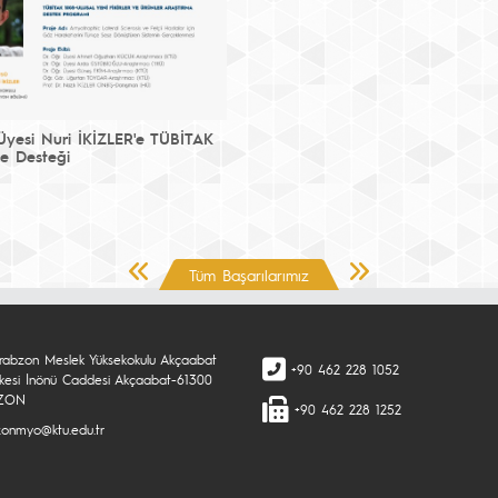
 Üyesi Nuri İKİZLER'e TÜBİTAK
je Desteği
Önceki Sayfa
Sonraki Sayfa
Tüm Başarılarımız
rabzon Meslek Yüksekokulu Akçaabat
+90 462 228 1052
şkesi İnönü Caddesi Akçaabat-61300
ZON
+90 462 228 1252
zonmyo@ktu.edu.tr