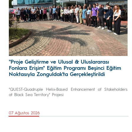
"Proje Geliştirme ve Ulusal & Uluslararası
Fonlara Erişim" Eğitim Programı Beşinci Eğitim
Noktasıyla Zonguldak'ta Gerçekleştirildi
"QUEST-Quadruple Helix-Based Enhancement of Stakeholders
at Black Sea Territory" Projesi
07 Ağustos 2026