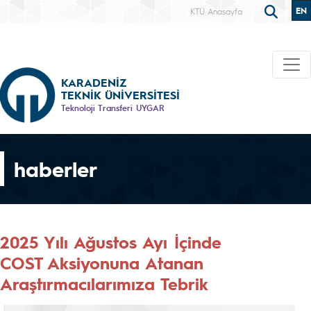
EN
KTÜ Anasayfa
KARADENİZ
TEKNİK ÜNİVERSİTESİ
Teknoloji Transferi UYGAR
haberler
2025 Yılı Ağustos Ayı İçinde
COST Aksiyonuna Atanan
Araştırmacılarımıza Tebrik