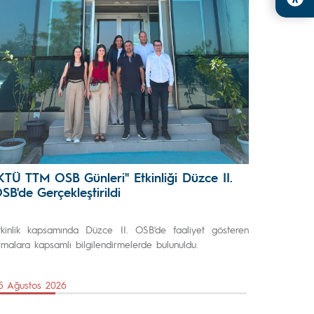
KTÜ TTM OSB Günleri" Etkinliği Düzce II.
SB'de Gerçekleştirildi
tkinlik kapsamında Düzce II. OSB'de faaliyet gösteren
irmalara kapsamlı bilgilendirmelerde bulunuldu.
5 Ağustos 2026