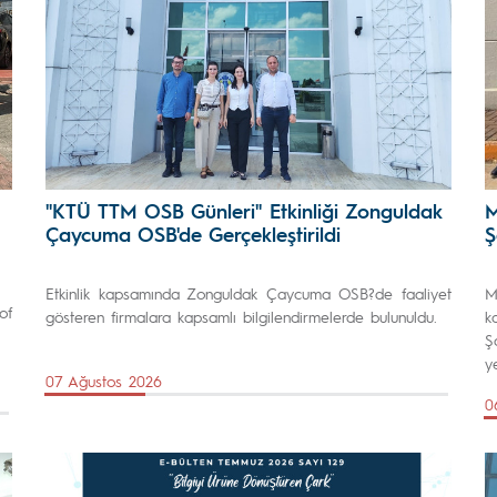
"KTÜ TTM OSB Günleri" Etkinliği Zonguldak
M
Çaycuma OSB'de Gerçekleştirildi
Ş
Etkinlik kapsamında Zonguldak Çaycuma OSB?de faaliyet
M
of
gösteren firmalara kapsamlı bilgilendirmelerde bulunuldu.
k
Ş
y
07 Ağustos 2026
0