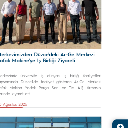
erkezimizden Düzce'deki Ar-Ge Merkezi
afak Makine'ye İş Birliği Ziyareti
erkezimiz üniversite iş dünyası iş birliği faaliyetleri
apsamında Düzce?de faaliyet gösteren Ar-Ge Merkezi
afak Makina Yedek Parça San. ve Tic. A.Ş. firmasını
erinde ziyaret etti.
6 Ağustos 2026