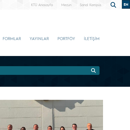
EN
KTÜ Anasayfa
Mezun
Sanal Kampüs
FORMLAR
YAYINLAR
PORTFÖY
İLETİŞİM