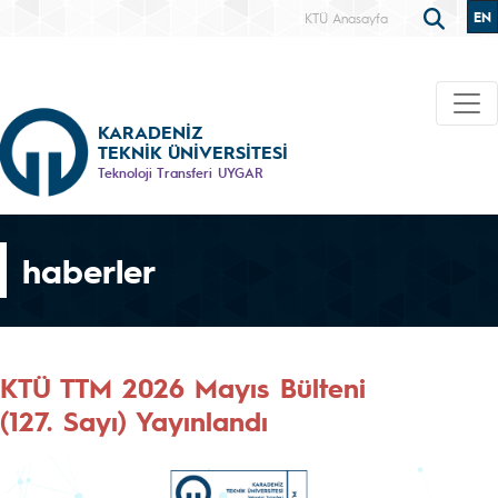
EN
KTÜ Anasayfa
KARADENİZ
TEKNİK ÜNİVERSİTESİ
Teknoloji Transferi UYGAR
haberler
KTÜ TTM 2026 Mayıs Bülteni
(127. Sayı) Yayınlandı