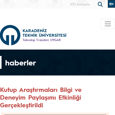
EN
KTÜ Anasayfa
KARADENİZ
TEKNİK ÜNİVERSİTESİ
Teknoloji Transferi UYGAR
haberler
Kutup Araştırmaları Bilgi ve
Deneyim Paylaşımı Etkinliği
Gerçekleştirildi