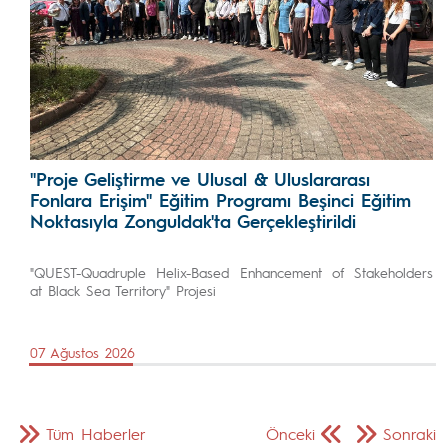
"Proje Geliştirme ve Ulusal & Uluslararası
Fonlara Erişim" Eğitim Programı Beşinci Eğitim
Noktasıyla Zonguldak'ta Gerçekleştirildi
"QUEST-Quadruple Helix-Based Enhancement of Stakeholders
at Black Sea Territory" Projesi
07 Ağustos 2026
Tüm Haberler
Önceki
Sonraki