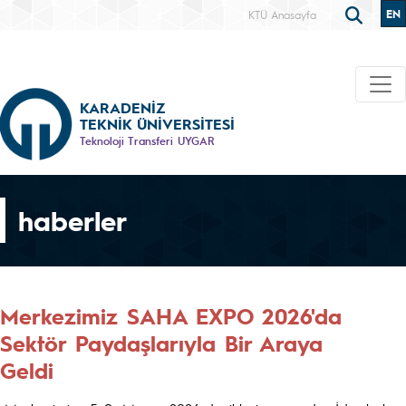
EN
KTÜ Anasayfa
KARADENİZ
TEKNİK ÜNİVERSİTESİ
Teknoloji Transferi UYGAR
haberler
Merkezimiz SAHA EXPO 2026'da
Sektör Paydaşlarıyla Bir Araya
Geldi