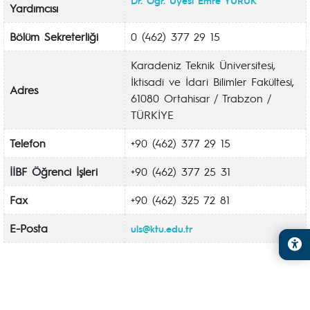
Dr. Öğr. Üyesi Emre YÜRÜK
Yardımcısı
Bölüm Sekreterliği
0 (462) 377 29 15
Karadeniz Teknik Üniversitesi,
İktisadi ve İdari Bilimler Fakültesi,
Adres
61080 Ortahisar / Trabzon /
TÜRKİYE
Telefon
+90 (462) 377 29 15
İİBF Öğrenci İşleri
+90 (462) 377 25 31
Fax
+90 (462) 325 72 81
E-Posta
uls@ktu.edu.tr