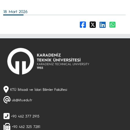
18 Mart 2026
KTÜ İktisadi ve İdari Bilimler Fakültesi
uls@ktu.edu.tr
+90 462 377 2915
+90 462 325 7281