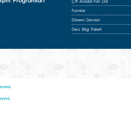
işim Programları
Çift Anadal-Yan Dal
Formlar
Dönem Dersleri
Ders Bilgi Paketi
.
layınız
.
ayınız