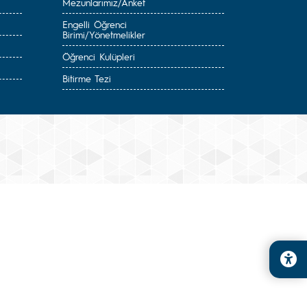
Mezunlarımız/Anket
Engelli Öğrenci
Birimi/Yönetmelikler
Öğrenci Kulüpleri
Bitirme Tezi