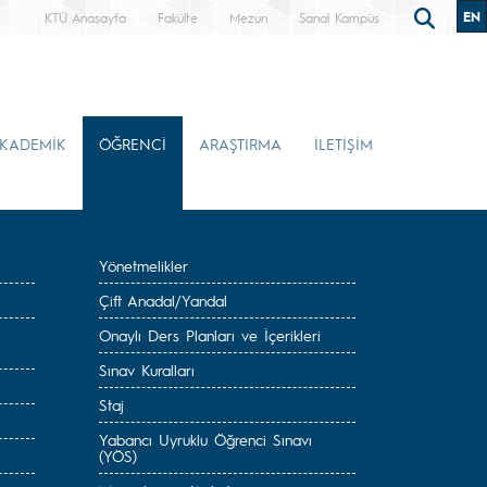
EN
KTÜ Anasayfa
Fakülte
Mezun
Sanal Kampüs
KADEMİK
ÖĞRENCİ
ARAŞTIRMA
İLETİŞİM
Yönetmelikler
Çift Anadal/Yandal
Onaylı Ders Planları ve İçerikleri
Sınav Kuralları
Staj
Yabancı Uyruklu Öğrenci Sınavı
(YÖS)