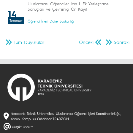
Uluslararası Öğrenciler İçin 1. Ek Yerleştirme
Sonuçları ve Çevrimiçi Ön Kayıt
14
Temmuz
Öğrenci İşleri Daire Başkanlığı
Tüm Duyurular
Önceki
Sonraki
Karadeniz Teknik Üniversitesi Uluslararası Öğrenci İşleri Koordinatörlüğü,
Kanuni Kampüsü Ortahisar TRABZON
uik@ktu.edu.tr