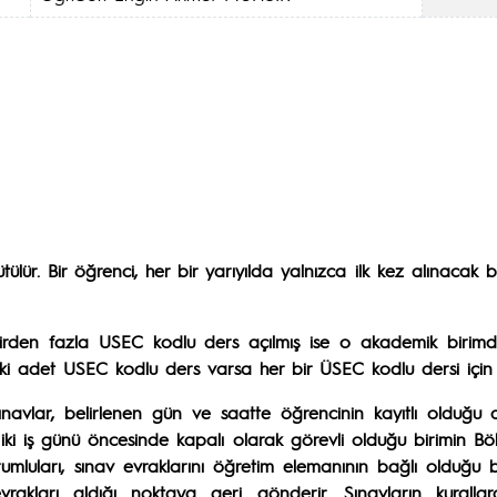
ütülür. Bir öğrenci, her bir yarıyılda yalnızca ilk kez alınac
birden fazla USEC kodlu ders açılmış ise o akademik birimde
iki adet USEC kodlu ders varsa her bir ÜSEC kodlu dersi için (
 Sınavlar, belirlenen gün ve saatte öğrencinin kayıtlı olduğu
iki iş günü öncesinde kapalı olarak görevli olduğu birimin Bö
orumluları, sınav evraklarını öğretim elemanının bağlı olduğu
evrakları aldığı noktaya geri gönderir. Sınavların kura