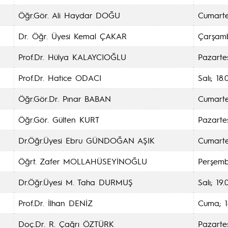
Öğr.Gör. Ali Haydar DOĞU
Cumartes
Dr. Öğr. Üyesi Kemal ÇAKAR
Çarşamb
Prof.Dr. Hülya KALAYCIOĞLU
Pazartes
Prof.Dr. Hatice ODACI
Salı; 18.
Öğr.Gör.Dr. Pınar BABAN
Cumarte
Öğr.Gör. Gülten KURT
Pazartes
Dr.Öğr.Üyesi Ebru GÜNDOĞAN AŞIK
Cumartes
Öğrt. Zafer MOLLAHÜSEYİNOĞLU
Perşemb
Dr.Öğr.Üyesi M. Taha DURMUŞ
Salı; 19.
Prof.Dr. İlhan DENİZ
Cuma; 1
Doç.Dr. R. Çağrı ÖZTÜRK
Pazartes