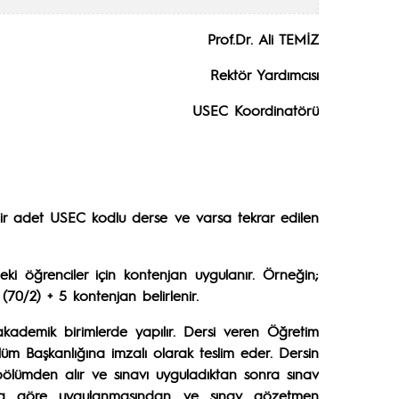
Prof.Dr. Ali TEMİZ
Rektör Yardımcısı
USEC Koordinatörü
ak bir adet USEC kodlu derse ve varsa tekrar edilen
ki öğrenciler için kontenjan uygulanır. Örneğin;
70/2) + 5 kontenjan belirlenir.
 akademik birimlerde yapılır. Dersi veren Öğretim
lüm Başkanlığına imzalı olarak teslim eder. Dersin
 bölümden alır ve sınavı uyguladıktan sonra sınav
llara göre uygulanmasından ve sınav gözetmen