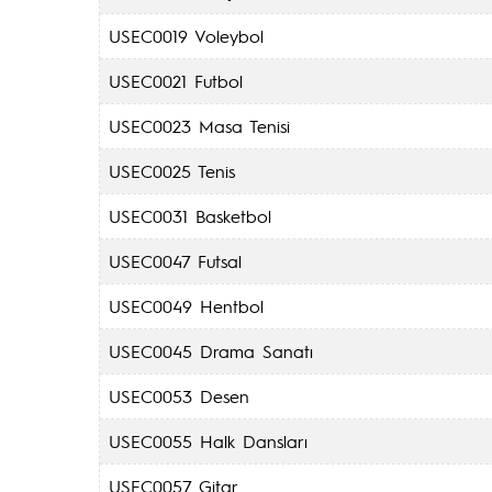
USEC0019 Voleybol
USEC0021 Futbol
USEC0023 Masa Tenisi
USEC0025 Tenis
USEC0031 Basketbol
USEC0047 Futsal
USEC0049 Hentbol
USEC0045 Drama Sanatı
USEC0053 Desen
USEC0055 Halk Dansları
USEC0057 Gitar