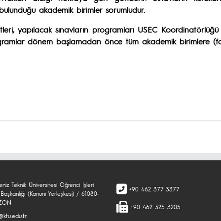
 bulunduğu akademik birimler sorumludur.
atleri, yapılacak sınavların programları USEC Koordinatörlüğü 
ogramlar dönem başlamadan önce tüm akademik birimlere (fakü
niz Teknik Üniversitesi Öğrenci İşleri
+90 462 377 3377
Başkanlığı (Kanuni Yerleşkesi) / 61080-
ZON
+90 462 325 3205
@ktu.edu.tr