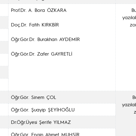
Prof.Dr. A. Bora ÖZKARA
Bu
yazıla
Doç.Dr. Fatih KIRKBİR
zo
Öğr.Gör.Dr. Burakhan AYDEMİR
Öğr.Gör.Dr. Zafer GAYRETLİ
Öğr.Gör. Sinem ÇOL
B
yazıla
Öğr.Gör. Şuayip ŞEYİHOĞLU
Dr.Öğr.Üyesi Şerife YILMAZ
Öğr.Gör. Engin Ahmet MUHSİR