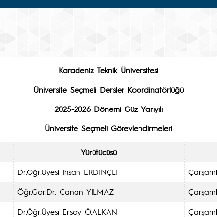
Karadeniz Teknik Üniversitesi
Üniversite Seçmeli Dersler Koordinatörlüğü
2025-2026 Dönemi Güz Yarıyılı
Üniversite Seçmeli Görevlendirmeleri
Yürütücüsü
Dr.Öğr.Üyesi İhsan ERDİNÇLİ
Çarşamb
Öğr.Gör.Dr. Canan YILMAZ
Çarşamb
Dr.Öğr.Üyesi Ersoy Ö.ALKAN
Çarşamb