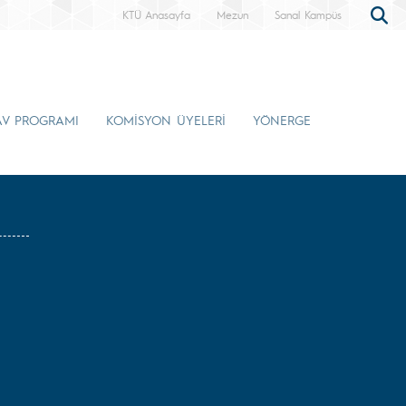
KTÜ Anasayfa
Mezun
Sanal Kampüs
AV PROGRAMI
KOMİSYON ÜYELERİ
YÖNERGE