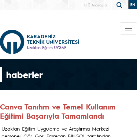
EN
KTÜ Anasayfa
KARADENİZ
TEKNİK ÜNİVERSİTESİ
Uzaktan Eğitim UYGAR
haberler
Canva Tanıtım ve Temel Kullanım
Eğitimi Başarıyla Tamamlandı
Uzaktan Eğitim Uygulama ve Araştırma Merkezi
personeli Öğr. Gör. Emrecan BİNGÖL tarafından