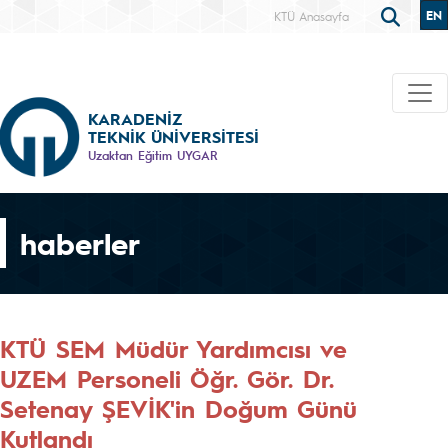
EN
KTÜ Anasayfa
KARADENİZ
TEKNİK ÜNİVERSİTESİ
Uzaktan Eğitim UYGAR
haberler
KTÜ SEM Müdür Yardımcısı ve
UZEM Personeli Öğr. Gör. Dr.
Setenay ŞEVİK'in Doğum Günü
Kutlandı