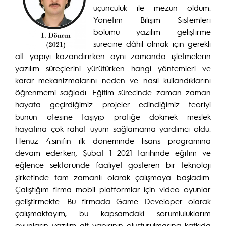
üçüncülük ile mezun oldum.
Yönetim Bilişim Sistemleri
bölümü yazılım geliştirme
sürecine dâhil olmak için gerekli
alt yapıyı kazandırırken aynı zamanda işletmelerin
yazılım süreçlerini yürütürken hangi yöntemleri ve
karar mekanizmalarını neden ve nasıl kullandıklarını
öğrenmemi sağladı. Eğitim sürecinde zaman zaman
hayata geçirdiğimiz projeler edindiğimiz teoriyi
bunun ötesine taşıyıp pratiğe dökmek meslek
hayatına çok rahat uyum sağlamama yardımcı oldu.
Henüz 4.sınıfın ilk döneminde lisans programına
devam ederken, Şubat 1 2021 tarihinde eğitim ve
eğlence sektöründe faaliyet gösteren bir teknoloji
şirketinde tam zamanlı olarak çalışmaya başladım.
Çalıştığım firma mobil platformlar için video oyunlar
geliştirmekte. Bu firmada Game Developer olarak
çalışmaktayım, bu kapsamdaki sorumluluklarım
oyunların yazılım alt yapısının oluşturulmasına katkıda