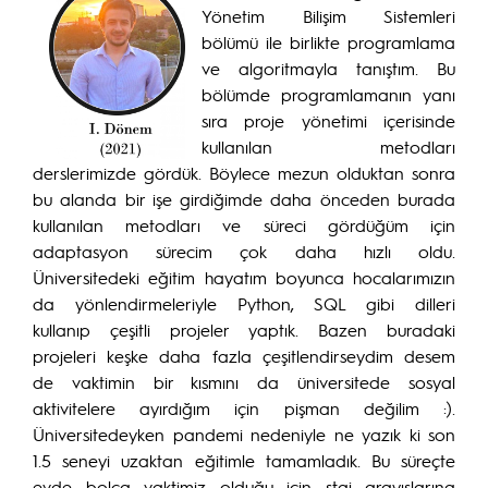
Yönetim Bilişim Sistemleri
bölümü ile birlikte programlama
ve algoritmayla tanıştım. Bu
bölümde programlamanın yanı
sıra proje yönetimi içerisinde
kullanılan metodları
derslerimizde gördük. Böylece mezun olduktan sonra
bu alanda bir işe girdiğimde daha önceden burada
kullanılan metodları ve süreci gördüğüm için
adaptasyon sürecim çok daha hızlı oldu.
Üniversitedeki eğitim hayatım boyunca hocalarımızın
da yönlendirmeleriyle Python, SQL gibi dilleri
kullanıp çeşitli projeler yaptık. Bazen buradaki
projeleri keşke daha fazla çeşitlendirseydim desem
de vaktimin bir kısmını da üniversitede sosyal
aktivitelere ayırdığım için pişman değilim :).
Üniversitedeyken pandemi nedeniyle ne yazık ki son
1.5 seneyi uzaktan eğitimle tamamladık. Bu süreçte
evde bolca vaktimiz olduğu için staj arayışlarına