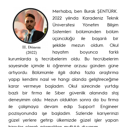
Merhaba, ben Burak ŞENTÜRK.
2022 yılında Karadeniz Teknik
Üniversitesi Yönetim Bilişim
Sistemleri bölümünden bölüm
üçüncülüğü ile başarılı bir
şekilde mezun oldum. Okul
hayatım boyunca farklı
kurumlarda iş tecrübelerim oldu. Bu tecrübelerim
sayesinde içimde ki öğrenme arzusu günden güne
artıyordu. Bölümümle ilgili daha fazla araştırma
yapıp kendimi nasıl ve hangi alanda geliştireceğime
karar vermeye başladım. Okul sürecinde yurtdışı
bazlı bir firma ile Siber güvenlik alanında staj
deneyimim oldu. Mezun olduktan sonra da bu firma
ile çalışmaya devam edip Support Engineer
pozisyonunda işe başladım. Sizleride kariyerinizi
güzel yerlere getirip ülkemizde güzel işler yapan
bireyler olarak görmekten mutluluk duyarım.