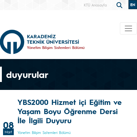
EN
KTÜ Anasayfa
KARADENİZ
TEKNİK ÜNİVERSİTESİ
Yönetim Bilişim Sistemleri Bölümü
duyurular
YBS2000 Hizmet içi Eğitim ve
Yaşam Boyu Öğrenme Dersi
İle İlgili Duyuru
08
Mart
Yönetim Bilişim Sistemleri Bölümü