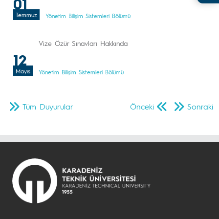
01
Temmuz
Yönetim Bilişim Sistemleri Bölümü
Vize Özür Sınavları Hakkında
12
Mayıs
Yönetim Bilişim Sistemleri Bölümü
Tüm Duyurular
Önceki
Sonraki