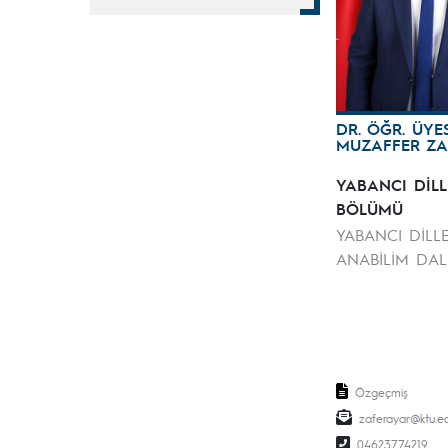
DR. ÖĞR. ÜYE
MUZAFFER ZA
YABANCI DİLL
BÖLÜMÜ
YABANCI DİLL
ANABİLİM DAL
Özgeçmiş
zaferayar
04623774219