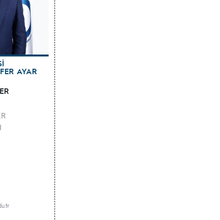
Sİ
FER AYAR
ER
ER
I