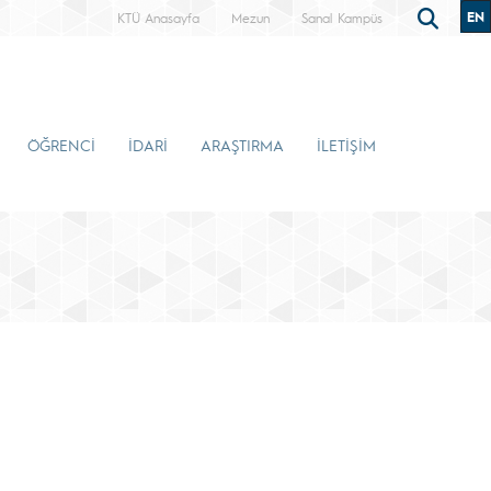
EN
KTÜ Anasayfa
Mezun
Sanal Kampüs
ÖĞRENCİ
İDARİ
ARAŞTIRMA
İLETİŞİM