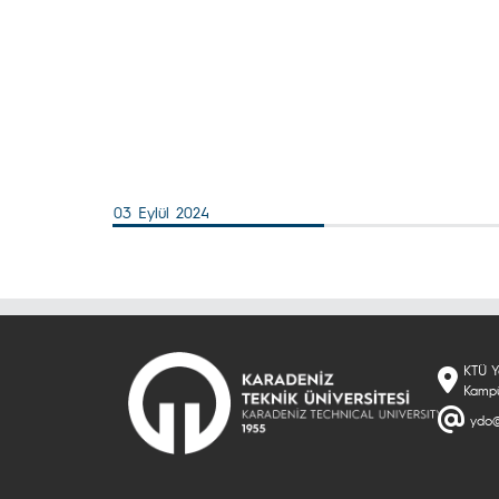
03 Eylül 2024
KTÜ Y
Kampü
ydo@