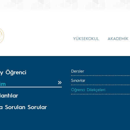
YÜKSEKOKUL
AKADEMİK
y Öğrenci
Dersler
Sınavlar
tim
Öğrenci Dilekçeleri
antılar
ça Sorulan Sorular