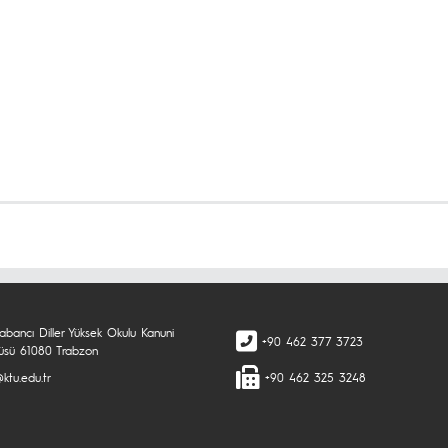
abancı Diller Yüksek Okulu Kanuni
+90 462 377 3723
sü 61080 Trabzon
ktu.edu.tr
+90 462 325 3248