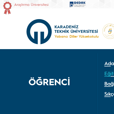
Araştırma Üniversitesi
KARADENİZ
TEKNİK ÜNİVERSİTESİ
Yabancı Diller Yüksekokulu
Ada
Eği
ÖĞRENCİ
Bağl
Sık