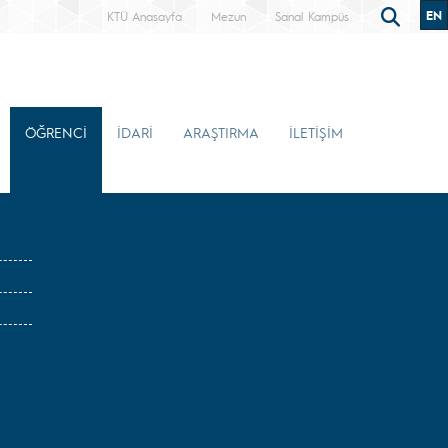
EN
KTÜ Anasayfa
Mezun
Sanal Kampüs
ÖĞRENCİ
İDARİ
ARAŞTIRMA
İLETİŞİM