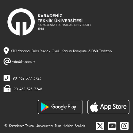
KTÜ Yabancı Diller Yüksek Okulu Kanuni Kampüsü 61080 Trabzon
ydo@ktu.edu.tr
+90 462 377 3723
+90 462 325 3248
© Karadeniz Teknik Üniversitesi. Tüm Hakları Saklıdır