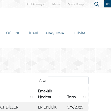
EN
KTÜ Anasayfa
Mezun
Sanal Kampüs
ÖĞRENCİ
İDARİ
ARAŞTIRMA
İLETİŞİM
Ara:
Emeklilik
Nedeni
Tarih
CI DİLLER
EMEKLİLİK
5/9/2025