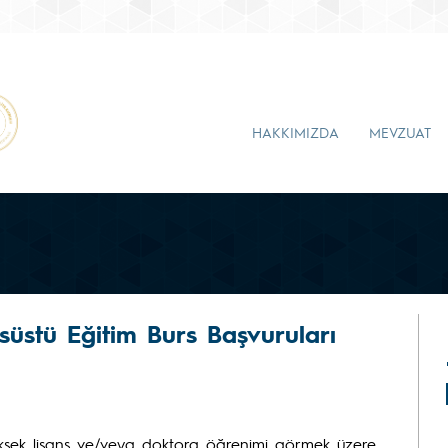
HAKKIMIZDA
MEVZUAT
süstü Eğitim Burs Başvuruları
ksek lisans ve/veya doktora öğrenimi görmek üzere