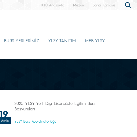
KTÜ Anasayfa
Mezun
Sanal Kampüs
BURSİYERLERİMİZ
YLSY TANITIM
MEB YLSY
2025 YLSY Yurt Dışı Lisansüstü Eğitim Burs
Başvuruları
19
Aralık
YLSY Burs Koordinatörlüğü