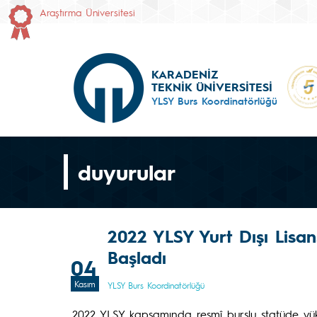
Araştırma Üniversitesi
KARADENİZ
TEKNİK ÜNİVERSİTESİ
YLSY Burs Koordinatörlüğü
duyurular
2022 YLSY Yurt Dışı Lisan
Başladı
04
Kasım
YLSY Burs Koordinatörlüğü
2022 YLSY kapsamında resmî burslu statüde yü