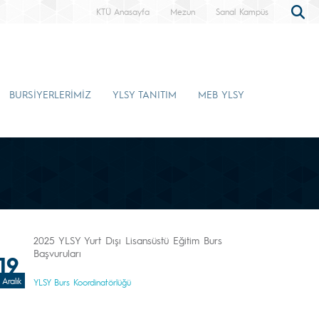
KTÜ Anasayfa
Mezun
Sanal Kampüs
BURSİYERLERİMİZ
YLSY TANITIM
MEB YLSY
2025 YLSY Yurt Dışı Lisansüstü Eğitim Burs
Başvuruları
19
Aralık
YLSY Burs Koordinatörlüğü