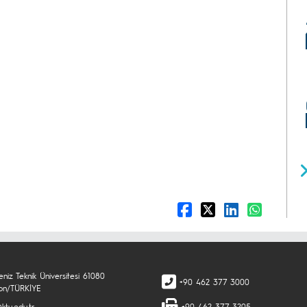
niz Teknik Üniversitesi 61080
+90 462 377 3000
on/TÜRKİYE
ktu.edu.tr
+90 462 377 3205