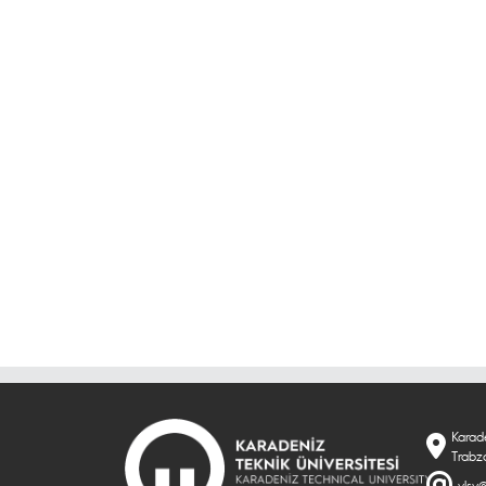
Karade
Trabz
ylsy@