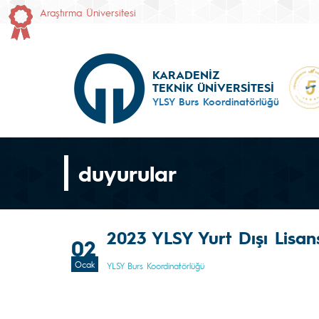
Araştırma Üniversitesi
KARADENİZ
TEKNİK ÜNİVERSİTESİ
YLSY Burs Koordinatörlüğü
duyurular
2023 YLSY Yurt Dışı Lisan
02
Ocak
YLSY Burs Koordinatörlüğü