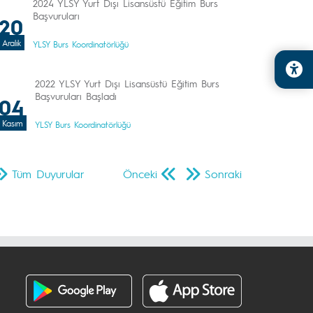
2024 YLSY Yurt Dışı Lisansüstü Eğitim Burs
Başvuruları
20
Aralık
YLSY Burs Koordinatörlüğü
2022 YLSY Yurt Dışı Lisansüstü Eğitim Burs
Başvuruları Başladı
04
Kasım
YLSY Burs Koordinatörlüğü
Tüm Duyurular
Önceki
Sonraki