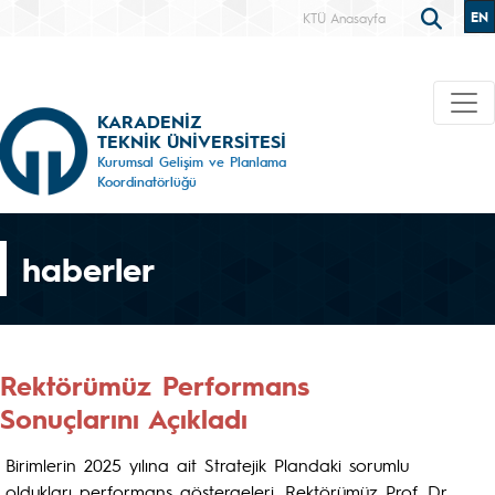
EN
KTÜ Anasayfa
KARADENİZ
TEKNİK ÜNİVERSİTESİ
Kurumsal Gelişim ve Planlama
Koordinatörlüğü
haberler
Rektörümüz Performans
Sonuçlarını Açıkladı
Birimlerin 2025 yılına ait Stratejik Plandaki sorumlu
oldukları performans göstergeleri, Rektörümüz Prof. Dr.