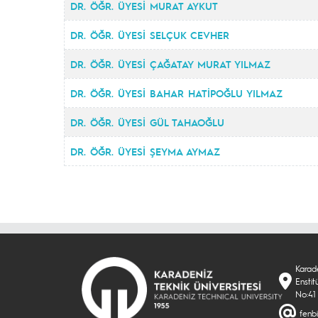
DR. ÖĞR. ÜYESİ MURAT AYKUT
DR. ÖĞR. ÜYESİ SELÇUK CEVHER
DR. ÖĞR. ÜYESİ ÇAĞATAY MURAT YILMAZ
DR. ÖĞR. ÜYESİ BAHAR HATİPOĞLU YILMAZ
DR. ÖĞR. ÜYESİ GÜL TAHAOĞLU
DR. ÖĞR. ÜYESİ ŞEYMA AYMAZ
Karade
Enstit
No:41
fenbi