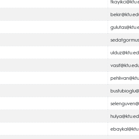
tkayikci@ktu.
bekir@ktu.edu
gulutas@ktu.e
sedatgormus
ulduz@ktu.ed
vasif@ktu.edu
pehlivan@ktu
bustubioglu@
selenguven@k
hulya@ktu.ed
ebaykal@ktu.