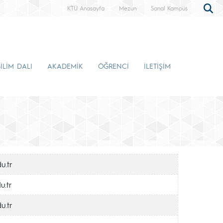
KTÜ Anasayfa
Mezun
Sanal Kampüs
İLİM DALI
AKADEMİK
ÖĞRENCİ
İLETİŞİM
u.tr
u.tr
u.tr