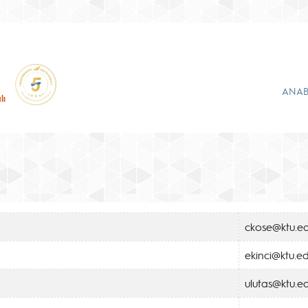
ANAB
lı
ckose@ktu.ed
ekinci@ktu.ed
ulutas@ktu.ed