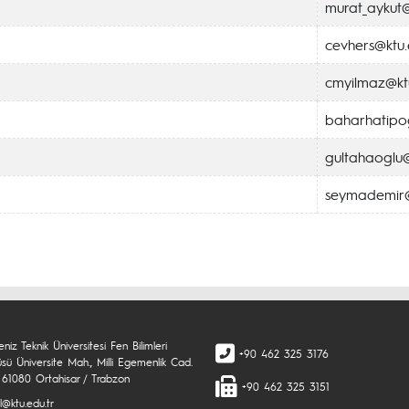
murat_aykut@
cevhers@ktu.
cmyilmaz@ktu
baharhatipog
gultahaoglu@
seymademir@
niz Teknik Üniversitesi Fen Bilimleri
+90 462 325 3176
üsü Üniversite Mah., Milli Egemenlik Cad.
 61080 Ortahisar / Trabzon
+90 462 325 3151
l@ktu.edu.tr