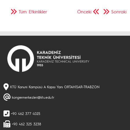
Tüm Etkinlikler
Önceki
Sonraki
KTÜ Kanuni Kampüsü A Kapısı Yanı ORTAHİSAR-TRABZON
kongremerkezleri@ktu.edu.tr
+90 462 377 4025
+90 462 325 3238