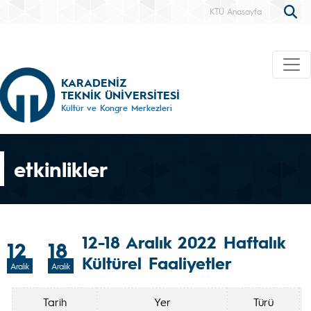
KTÜ Anasayfa
KARADENİZ
TEKNİK ÜNİVERSİTESİ
Kültür ve Kongre Merkezleri
etkinlikler
12-18 Aralık 2022 Haftalık
12
18
Kültürel Faaliyetler
Aralık
Aralık
Tarih
Yer
Türü