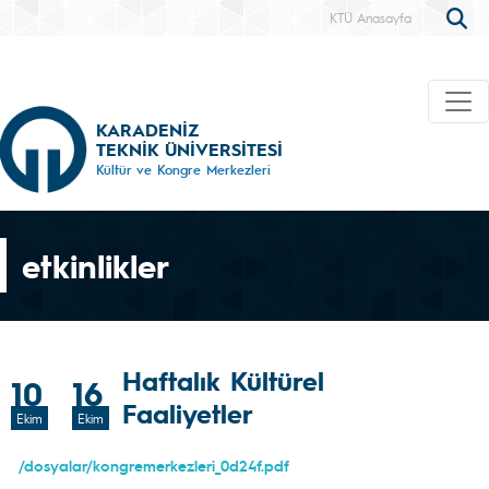
KTÜ Anasayfa
KARADENİZ
TEKNİK ÜNİVERSİTESİ
Kültür ve Kongre Merkezleri
etkinlikler
Haftalık Kültürel
10
16
Faaliyetler
Ekim
Ekim
/dosyalar/kongremerkezleri_0d24f.pdf