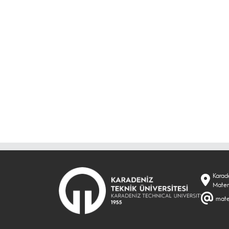
Karade
Matem
mate