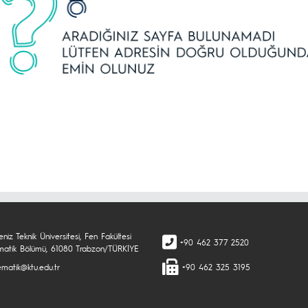
niz Teknik Üniversitesi, Fen Fakültesi
+90 462 377 2520
atik Bölümü, 61080 Trabzon/TÜRKİYE
matik@ktu.edu.tr
+90 462 325 3195