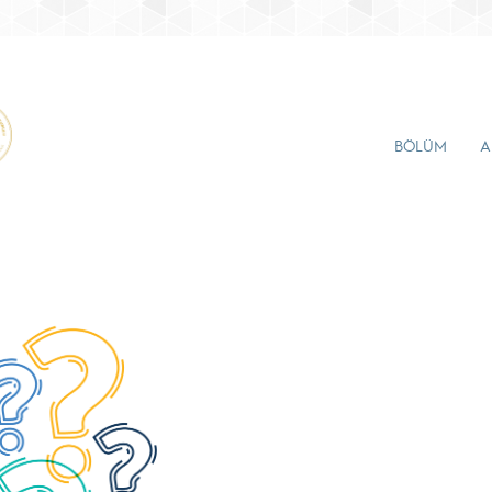
BÖLÜM
A