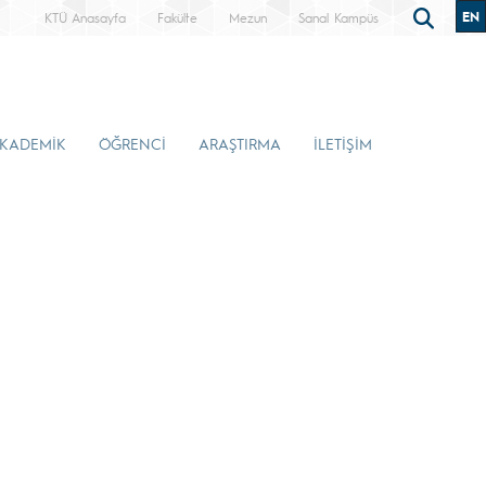
EN
KTÜ Anasayfa
Fakülte
Mezun
Sanal Kampüs
KADEMİK
ÖĞRENCİ
ARAŞTIRMA
İLETİŞİM