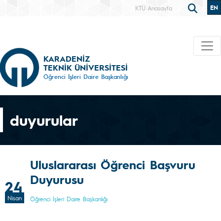
EN
KTÜ Anasayfa
KARADENİZ
TEKNİK ÜNİVERSİTESİ
Öğrenci İşleri Daire Başkanlığı
duyurular
Uluslararası Öğrenci Başvuru
Duyurusu
24
Nisan
Öğrenci İşleri Daire Başkanlığı