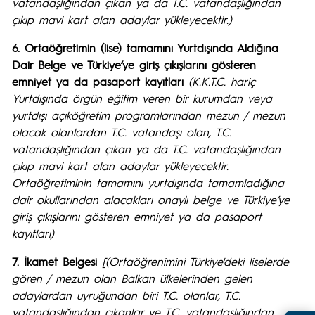
vatandaşlığından çıkan ya da T.C. vatandaşlığından
çıkıp mavi kart alan adaylar yükleyecektir.)
6. Ortaöğretimin (lise) tamamını Yurtdışında Aldığına
Dair Belge ve Türkiye’ye giriş çıkışlarını gösteren
emniyet ya da pasaport kayıtları
(K.K.T.C. hariç
Yurtdışında örgün eğitim veren bir kurumdan veya
yurtdışı açıköğretim programlarından mezun / mezun
olacak olanlardan T.C. vatandaşı olan, T.C.
vatandaşlığından çıkan ya da T.C. vatandaşlığından
çıkıp mavi kart alan adaylar yükleyecektir.
Ortaöğretiminin tamamını yurtdışında tamamladığına
dair okullarından alacakları onaylı belge ve Türkiye’ye
giriş çıkışlarını gösteren emniyet ya da pasaport
kayıtları)
7. İkamet Belgesi
[(
Ortaöğrenimini Türkiye'deki liselerde
gören / mezun olan Balkan ülkelerinden gelen
adaylardan uyruğundan biri T.C. olanlar, T.C.
vatandaşlığından çıkanlar ve T.C. vatandaşlığından