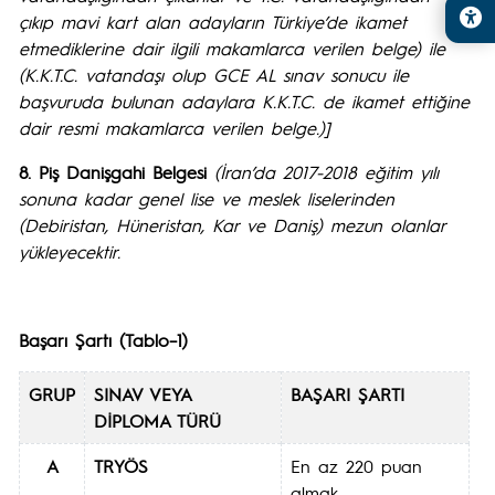
çıkıp mavi kart alan adayların Türkiye’de ikamet
etmediklerine dair ilgili makamlarca verilen belge) ile
(K.K.T.C. vatandaşı olup GCE AL sınav sonucu ile
başvuruda bulunan adaylara K.K.T.C. de ikamet ettiğine
dair resmi makamlarca verilen belge.)]
8. Piş Danişgahi Belgesi
(İran’da
2017-2018 eğitim yılı
sonuna kadar genel lise ve meslek liselerinden
(Debiristan, Hüneristan, Kar ve Daniş) mezun olanlar
yükleyecektir.
Başarı Şartı (Tablo–1)
GRUP
SINAV VEYA
BAŞARI
ŞARTI
DİPLOMA TÜRÜ
A
TRYÖS
En az 220 puan
almak.