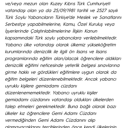
ve/veya mezun olan Kuzey Kıbrıs Türk Cumhuriyeti
vatandaşı olan ya da 25/09/1981 tarihli ve 2527 sayılı
Türk Soylu Yabancıların Türkiye’de Meslek ve Sanatlarını
Serbestçe yapabilmelerine, Kamu, Özel Kuruluş veya
İşyerlerinde Çalıştırılabilmelerine İlişkin Kanun
kapsamındaki Türk soylu yabancılara verilebilmektedir.
Yabancı ülke vatandaşı olarak ülkemiz yükseköğretim
kurumlarında denizcilik ile ilgili ön lisans ve lisans
programlarında eğitim alan/alacak öğrencilere aldıkları
denizcilik eğitimi neticesinde yeterlik belgesi sınavlarına
girme hakkı ve gördükleri eğitimlere uygun olarak da
eğitim belgeleri düzenlenebilmektedir. Ancak yabancı
uyruklu kişilere gemiadamı cüzdanı
düzenlenememektedir. Yabancı uyruklu kişiler
gemiadamı cüzdanını vatandaşı oldukları ülkelerden
talep etmeleri gerekmektedir. Buna bağlı olarak bazı
ülkeler kız öğrencilere Gemi Adamı Cüzdanı
vermediğinden Gemi Adamı Cüzdanını alıp
alamayacaklarını tercihlerinden önce kendi ülkelerinin