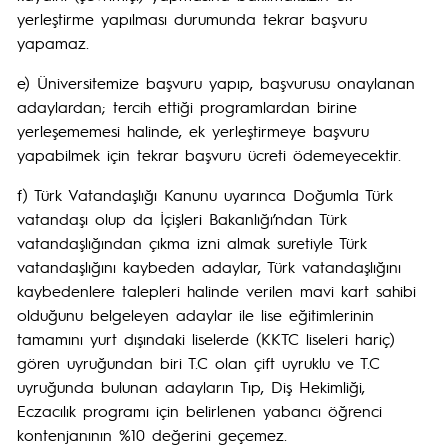
yerleştirme yapılması durumunda tekrar başvuru
yapamaz.
e) Üniversitemize başvuru yapıp, başvurusu onaylanan
adaylardan; tercih ettiği programlardan birine
yerleşememesi halinde, ek yerleştirmeye başvuru
yapabilmek için tekrar başvuru ücreti ödemeyecektir.
f) Türk Vatandaşlığı Kanunu uyarınca Doğumla Türk
vatandaşı olup da İçişleri Bakanlığı’ndan Türk
vatandaşlığından çıkma izni almak suretiyle Türk
vatandaşlığını kaybeden adaylar, Türk vatandaşlığını
kaybedenlere talepleri halinde verilen mavi kart sahibi
olduğunu belgeleyen adaylar ile lise eğitimlerinin
tamamını yurt dışındaki liselerde (KKTC liseleri hariç)
gören uyruğundan biri T.C olan çift uyruklu ve T.C
uyruğunda bulunan adayların Tıp, Diş Hekimliği,
Eczacılık programı için belirlenen yabancı öğrenci
kontenjanının %10 değerini geçemez.