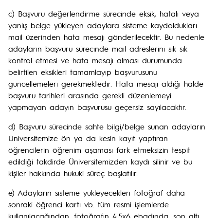
c) Başvuru değerlendirme sürecinde eksik, hatalı veya
yanlış belge yükleyen adaylara sisteme kaydoldukları
mail üzerinden hata mesajı gönderilecektir. Bu nedenle
adayların başvuru sürecinde mail adreslerini sık sık
kontrol etmesi ve hata mesajı alması durumunda
belirtilen eksikleri tamamlayıp başvurusunu
güncellemeleri gerekmektedir. Hata mesajı aldığı halde
başvuru tarihleri arasında gerekli düzenlemeyi
yapmayan adayın başvurusu geçersiz sayılacaktır.
d) Başvuru sürecinde sahte bilgi/belge sunan adayların
Üniversitemize ön ya da kesin kayıt yaptıran
öğrencilerin öğrenim aşaması fark etmeksizin tespit
edildiği takdirde Üniversitemizden kaydı silinir ve bu
kişiler hakkında hukuki süreç başlatılır.
e) Adayların sisteme yükleyecekleri fotoğraf daha
sonraki öğrenci kartı vb. tüm resmi işlemlerde
kullanılacağından, fotoğrafın 4,5x6 ebadında, son altı