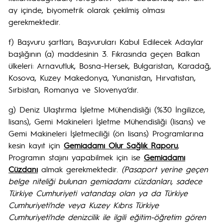
ay içinde, biyometrik olarak çekilmiş olması
gerekmektedir.
f) Başvuru şartları, Başvuruları Kabul Edilecek Adaylar
başlığının (a) maddesinin 3. Fıkrasında geçen Balkan
ülkeleri: Arnavutluk, Bosna-Hersek, Bulgaristan, Karadağ,
Kosova, Kuzey Makedonya, Yunanistan, Hırvatistan,
Sırbistan, Romanya ve Slovenya‘dır.
g) Deniz Ulaştırma İşletme Mühendisliği (%30 İngilizce,
lisans), Gemi Makineleri İşletme Mühendisliği (lisans) ve
Gemi Makineleri İşletmeciliği (ön lisans) Programlarına
kesin kayıt için
Gemiadamı Olur Sağlık Raporu
,
Programın stajını yapabilmek için ise
Gemiadamı
Cüzdanı
almak gerekmektedir.
(Pasaport yerine geçen
belge niteliği bulunan gemiadamı cüzdanları, sadece
Türkiye Cumhuriyeti vatandaşı olan ya da Türkiye
Cumhuriyeti’nde veya Kuzey Kıbrıs Türkiye
Cumhuriyeti’nde denizcilik ile ilgili eğitim-öğretim gören