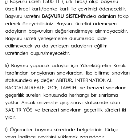
j) Başvuru ücreti 1.500 TL (Türk Lirası) olup başvuru
ücreti kredi kartı/banka kartı ile çevrimiçi ödenecektir.
Başvuru ücretini
BAŞVURU SİSTEMİ’
ndeki adımları takip
ederek ödeyebilirsiniz
.
Başvuru ücretini ödemeyen
adayların başvuruları değerlendirmeye alınmayacaktır.
Başvuru ücreti yerleşememe durumunda iade
edilmeyecek ya da yerleşen adayların eğitim
ücretinden düşürülmeyecektir.
k) Başvuru yapacak adaylar için Yükseköğretim Kurulu
tarafından onaylanan sınavlardan; lise bitirme sınavları
statüsündeki eş değer ABITUR, INTERNATIONAL
BACCALAUREATE, GCE, TAWJIHI ve benzeri sınavların
geçerlilik süreleri konusunda herhangi bir sınırlama
yoktur. Ancak üniversite giriş sınavı statüsünde olan
SAT, TR-YÖS ve benzeri sınavların geçerlilik süreleri iki
yıldır.
l) Öğrenciler başvuru sürecinde belgelerinin Türkçe
veya İngilizce çevirisini yüklemek zorundadır.