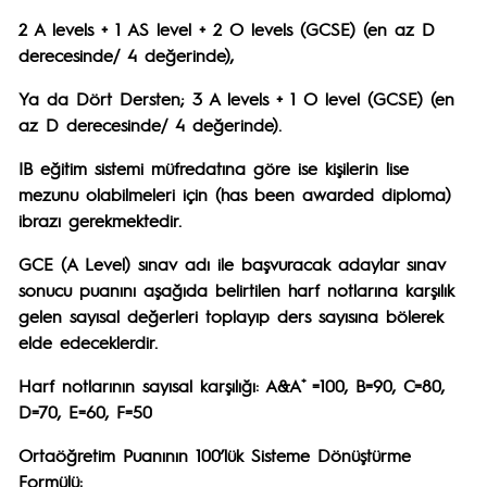
2 A levels + 1 AS level + 2 O levels (GCSE) (en az D
derecesinde/ 4 değerinde),
Ya da Dört Dersten; 3 A levels + 1 O level (GCSE) (en
az D derecesinde/ 4 değerinde).
IB eğitim sistemi müfredatına göre ise kişilerin lise
mezunu olabilmeleri için (has been awarded diploma)
ibrazı gerekmektedir.
GCE (A Level) sınav adı ile başvuracak adaylar sınav
sonucu puanını aşağıda belirtilen harf notlarına karşılık
gelen sayısal değerleri toplayıp ders sayısına bölerek
elde edeceklerdir.
+
Harf notlarının sayısal karşılığı: A&A
=100, B=90, C=80,
D=70, E=60, F=50
Ortaöğretim Puanının 100’lük Sisteme Dönüştürme
Formülü: