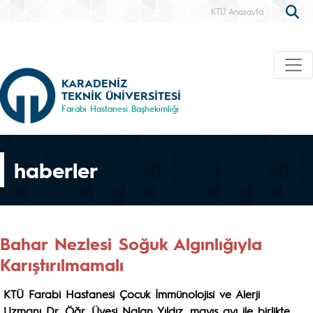
KTÜ Anasayfa
KARADENİZ
TEKNİK ÜNİVERSİTESİ
Farabi Hastanesi Başhekimliği
haberler
Bahar Nezlesi Soğuk Algınlığıyla
Karıştırılmamalı
KTÜ Farabi Hastanesi Çocuk İmmünolojisi ve Alerji
Uzmanı Dr. Öğr. Üyesi Nalan Yıldız, mayıs ayı ile birlikte