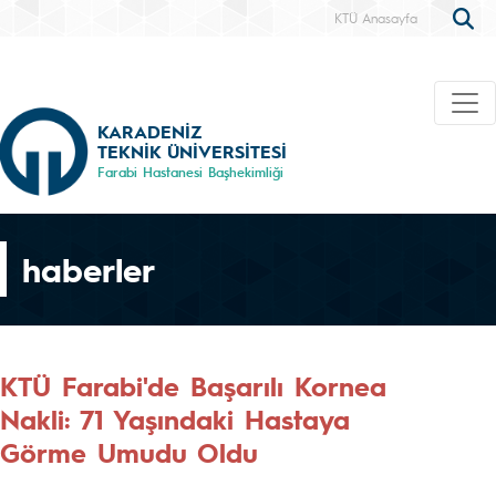
KTÜ Anasayfa
KARADENİZ
TEKNİK ÜNİVERSİTESİ
Farabi Hastanesi Başhekimliği
haberler
KTÜ Farabi'de Başarılı Kornea
Nakli: 71 Yaşındaki Hastaya
Görme Umudu Oldu