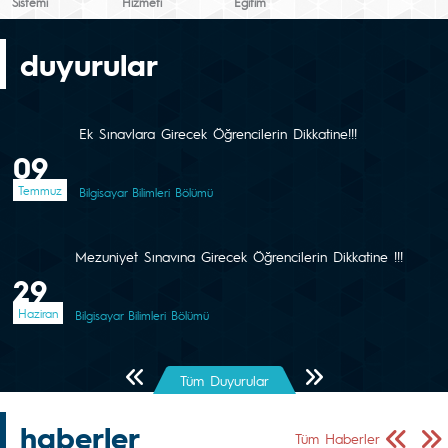
Sistemi
Hizmeti
Eğitim
duyurular
Ek Sınavlara Girecek Öğrencilerin Dikkatine!!!
09
Temmuz
Bilgisayar Bilimleri Bölümü
Mezuniyet Sınavına Girecek Öğrencilerin Dikkatine !!!
29
Haziran
Bilgisayar Bilimleri Bölümü
Önceki Sayfa
Sonraki Sayfa
Tüm Duyurular
haberler
Önceki Sa
Sonr
Tüm Haberler