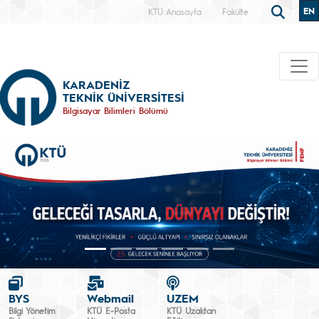
EN
KTÜ Anasayfa
Fakülte
KARADENİZ
TEKNİK ÜNİVERSİTESİ
Bilgisayar Bilimleri Bölümü
BYS
Webmail
UZEM
Bilgi Yönetim
KTÜ E-Posta
KTÜ Uzaktan