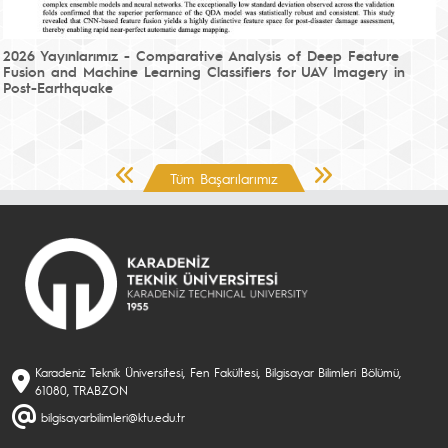
2026 Yayınlarımız - Comparative Analysis of Deep Feature
Fusion and Machine Learning Classifiers for UAV Imagery in
Post-Earthquake
Önceki Sayfa
Sonraki Sayfa
Tüm Başarılarımız
Karadeniz Teknik Üniversitesi, Fen Fakültesi, Bilgisayar Bilimleri Bölümü,
61080, TRABZON
bilgisayarbilimleri@ktu.edu.tr