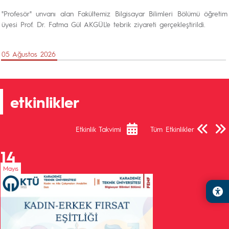
"Profesör" unvanı alan Fakültemiz Bilgisayar Bilimleri Bölümü öğretim
üyesi Prof. Dr. Fatma Gül AKGÜL'e tebrik ziyareti gerçekleştirildi.
05 Ağustos 2026
etkinlikler
Önceki Sa
Sonra
Etkinlik Takvimi
Tüm Etkinlikler
14
Mayıs