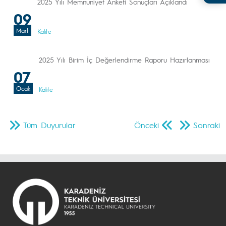
2025 Yılı Memnuniyet Anketi Sonuçları Açıklandı
09
Mart
Kalite
2025 Yılı Birim İç Değerlendirme Raporu Hazırlanması
07
Ocak
Kalite
Tüm Duyurular
Önceki
Sonraki