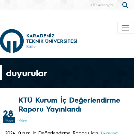
KTÜ Anasayfa
KARADENİZ
TEKNİK ÜNİVERSİTESİ
Kalite
duyurular
KTÜ Kurum İç Değerlendirme
Raporu Yayınlandı
28
Mayıs
Kalite
2024 Kurum İç Değerlendirme Raporu İçin
Tıklayınız