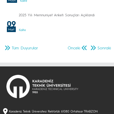
Mayıs
Kalite
2025 Yılı Memnuniyet Anketi Sonuçları Açıklandı
09
Mart
Kalite
Tüm Duyurular
Önceki
Sonraki
Karadeniz Teknik Üniversitesi Rektörlük 61080 Ortahisar TRABZON